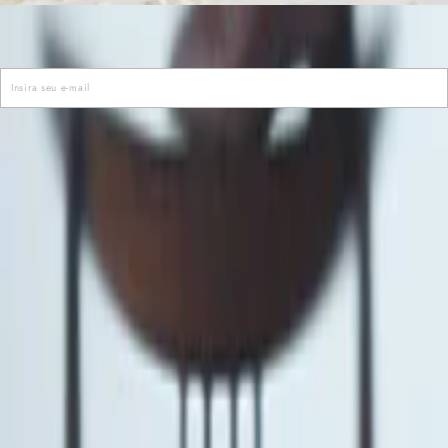
cadastre-se para receber as novidades de Alexandre Birman
Inscreva-se hoje e desbloqueie acesso prioritário a novidades e
ofertas especiais.
E-mail cadastrado com sucesso
Voltar
Ajuda e Suporte
Políticas de Privacidade
Central de Atendimento
Termos de Uso
Sobre
Nossas Lojas
Seja um Franqueado
Sustentabilidade
Certificado
Redes sociais