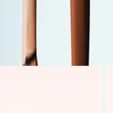
NEW COLLECTION
Descubra os ícones atemporais para acompanhar você em todas as
estações
DISCOVER
DISCOVER
DISCOVER
DISCOVER