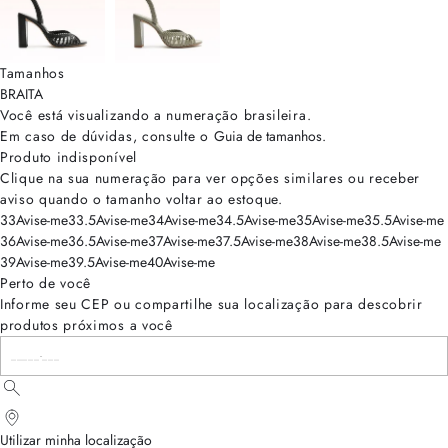
Tamanhos
BRA
ITA
Você está visualizando a numeração
brasileira
.
Em caso de dúvidas, consulte o
Guia de tamanhos
.
Produto indisponível
Clique na sua numeração para ver opções similares ou receber
aviso quando o tamanho voltar ao estoque.
33
Avise-me
33.5
Avise-me
34
Avise-me
34.5
Avise-me
35
Avise-me
35.5
Avise-me
36
Avise-me
36.5
Avise-me
37
Avise-me
37.5
Avise-me
38
Avise-me
38.5
Avise-me
39
Avise-me
39.5
Avise-me
40
Avise-me
Perto de você
Informe seu CEP ou compartilhe sua localização para descobrir
produtos próximos a você
Utilizar minha localização