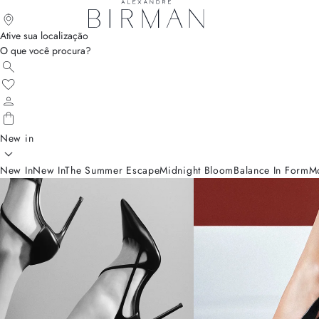
Ative sua localização
O que você procura?
New in
New In
New In
The Summer Escape
Midnight Bloom
Balance In Form
M