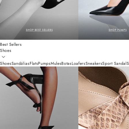
Best Sellers
Shoes
Shoes
Sandálias
Flats
Pumps
Mules
Botas
Loafers
Sneakers
Sport Sandal
S