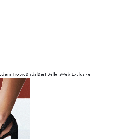
odern Tropic
Bridal
Best Sellers
Web Exclusive