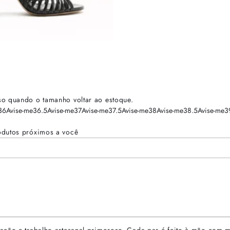
so quando o tamanho voltar ao estoque.
36
Avise-me
36.5
Avise-me
37
Avise-me
37.5
Avise-me
38
Avise-me
38.5
Avise-me
3
odutos próximos a você