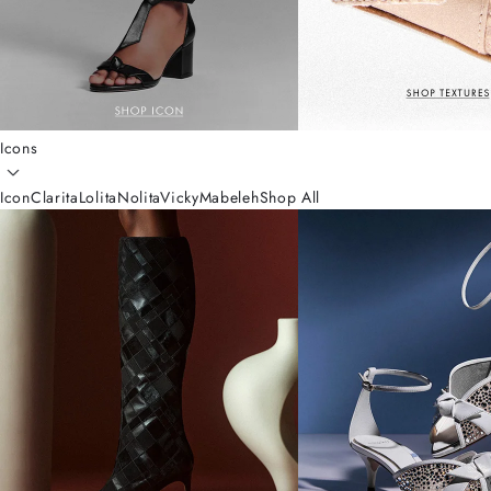
Icons
Icon
Clarita
Lolita
Nolita
Vicky
Mabeleh
Shop All