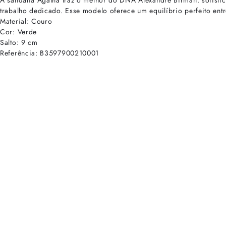
A sandália Agatha traz o melhor do DNA Alexandre Birman: sofistic
trabalho dedicado. Esse modelo oferece um equilíbrio perfeito ent
Material: Couro
Cor: Verde
Salto: 9 cm
Referência: B3597900210001
cadastre-se para receber as novidades de Alexandre Birman
Inscreva-se hoje e desbloqueie acesso prioritário a novidades e ofe
E-mail cadastrado com sucesso
Voltar
Ajuda e Suporte
Políticas de Privacidade
Central de Atendimento
Termos de Uso
Sobre
Nossas Lojas
Seja um Franqueado
Sustentabilidade
Certificado