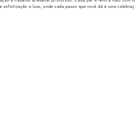
ação e trabalho artesanal primoroso. Cada par é feito à mão com m
re sofisticação e luxo, onde cada passo que você dá é uma celebraç
rtas especiais.