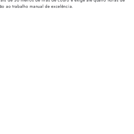
ais de 30 metros de tiras de couro e exige até quatro horas de
ão ao trabalho manual de excelência.