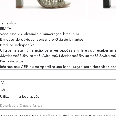
Tamanhos
BRA
ITA
Você está visualizando a numeração
brasileira
.
Em caso de dúvidas, consulte o
Guia de tamanhos
.
Produto indisponível
Clique na sua numeração para ver opções similares ou receber avi
33
Avise-me
33.5
Avise-me
34
Avise-me
34.5
Avise-me
35
Avise-me
35.5
Avise-me
Perto de você
Informe seu CEP ou compartilhe sua localização para descobrir pr
Utilizar minha localização
Descrição e Características