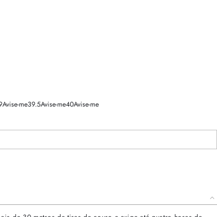
9
Avise-me
39.5
Avise-me
40
Avise-me