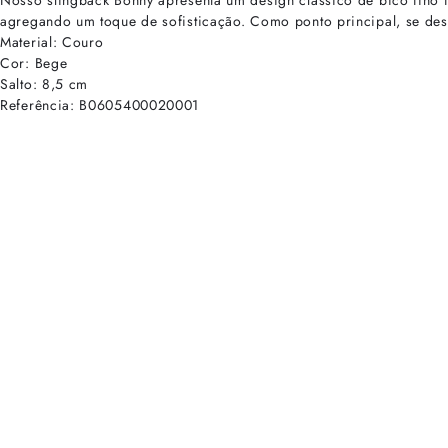
Nosso slingback Bonny apresenta um design clássico de bico fino 
agregando um toque de sofisticação. Como ponto principal, se de
Material: Couro
Cor: Bege
Salto: 8,5 cm
Referência: B0605400020001
cadastre-se para receber as novidades de Alexandre Birman
Inscreva-se hoje e desbloqueie acesso prioritário a novidades e ofe
E-mail cadastrado com sucesso
Voltar
Ajuda e Suporte
Políticas de Privacidade
Central de Atendimento
Termos de Uso
Sobre
Nossas Lojas
Seja um Franqueado
Sustentabilidade
Certificado