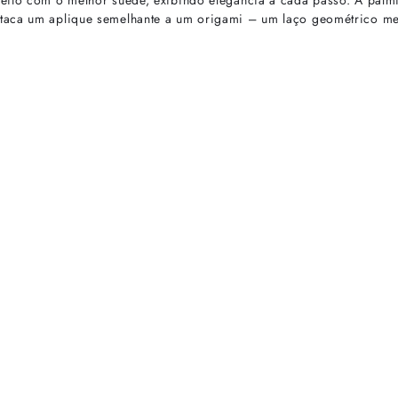
feito com o melhor suede, exibindo elegância a cada passo. A palm
staca um aplique semelhante a um origami – um laço geométrico me
rtas especiais.