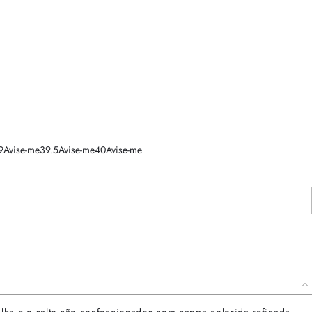
9
Avise-me
39.5
Avise-me
40
Avise-me