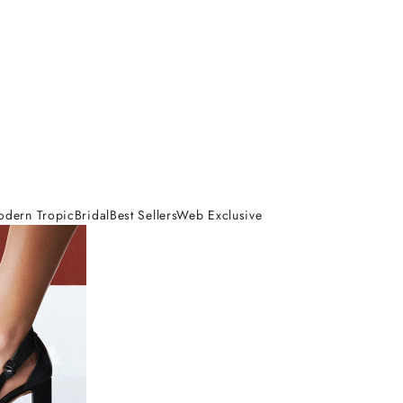
odern Tropic
Bridal
Best Sellers
Web Exclusive