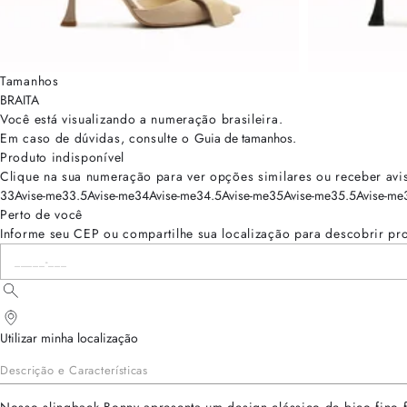
Tamanhos
BRA
ITA
Você está visualizando a numeração
brasileira
.
Em caso de dúvidas, consulte o
Guia de tamanhos
.
Produto indisponível
Clique na sua numeração para ver opções similares ou receber avi
33
Avise-me
33.5
Avise-me
34
Avise-me
34.5
Avise-me
35
Avise-me
35.5
Avise-me
Perto de você
Informe seu CEP ou compartilhe sua localização para descobrir pr
Utilizar minha localização
Descrição e Características