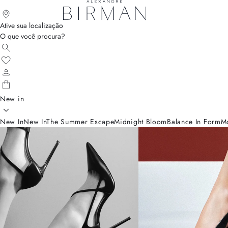
Ative sua localização
O que você procura?
New in
New In
New In
The Summer Escape
Midnight Bloom
Balance In Form
M