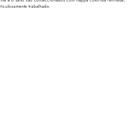
ilha e o salto são confeccionados com nappa colorida refinada,
ticulosamente trabalhado.