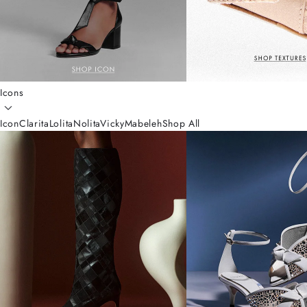
Icons
Icon
Clarita
Lolita
Nolita
Vicky
Mabeleh
Shop All