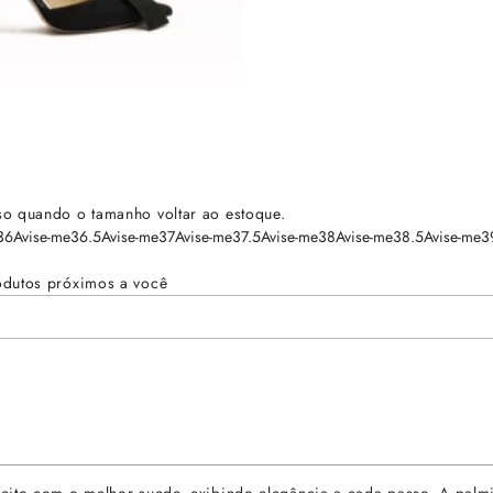
so quando o tamanho voltar ao estoque.
36
Avise-me
36.5
Avise-me
37
Avise-me
37.5
Avise-me
38
Avise-me
38.5
Avise-me
3
odutos próximos a você