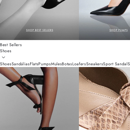
Best Sellers
Shoes
Shoes
Sandálias
Flats
Pumps
Mules
Botas
Loafers
Sneakers
Sport Sandal
S