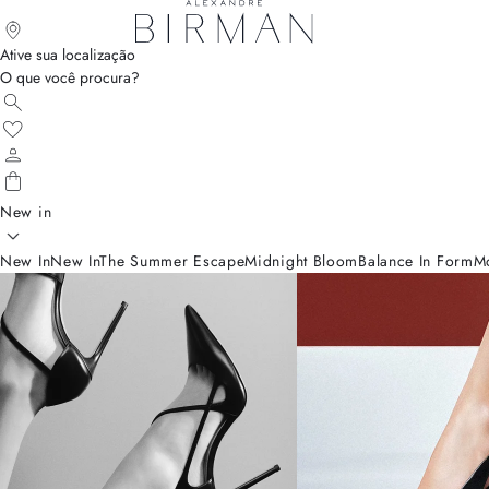
New In | Alexandre Birman
Ative sua localização
O que você procura?
New in
New In
New In
The Summer Escape
Midnight Bloom
Balance In Form
M