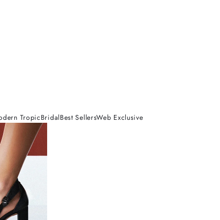
odern Tropic
Bridal
Best Sellers
Web Exclusive