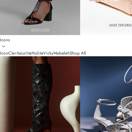
Icons
Icon
Clarita
Lolita
Nolita
Vicky
Mabeleh
Shop All