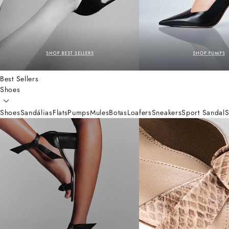
Best Sellers
Shoes
Shoes
Sandálias
Flats
Pumps
Mules
Botas
Loafers
Sneakers
Sport Sandal
S