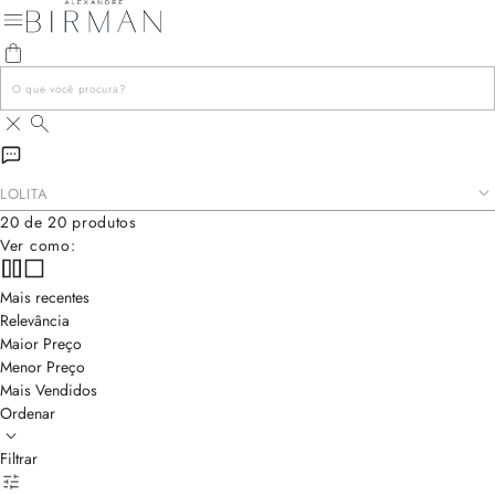
LOLITA
Com três laços delicados e design refinado, a sandália __ é a
20 de 20 produtos
personificação da elegância moderna. Um modelo único, que
Ver como:
combina sofisticação e charme, tornando-se a escolha perfeita
para quem busca um toque distinto e inesquecível em cada passo.
Mais recentes
Relevância
Maior Preço
Menor Preço
Mais Vendidos
Ordenar
Filtrar