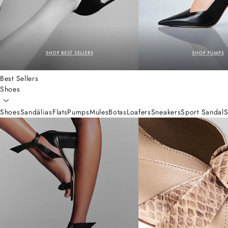
Best Sellers
Shoes
Shoes
Sandálias
Flats
Pumps
Mules
Botas
Loafers
Sneakers
Sport Sandal
S