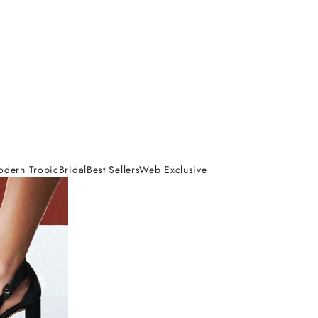
odern Tropic
Bridal
Best Sellers
Web Exclusive