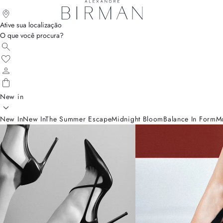
Ative sua localização
O que você procura?
New in
New In
New In
The Summer Escape
Midnight Bloom
Balance In Form
M