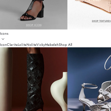
Icons
Icon
Clarita
Lolita
Nolita
Vicky
Mabeleh
Shop All