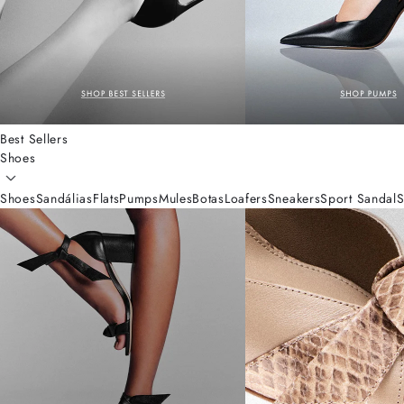
Best Sellers
Shoes
Shoes
Sandálias
Flats
Pumps
Mules
Botas
Loafers
Sneakers
Sport Sandal
S