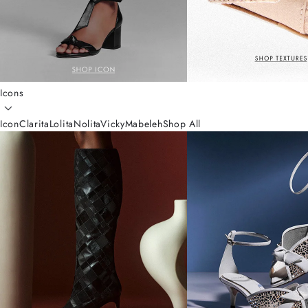
Icons
Icon
Clarita
Lolita
Nolita
Vicky
Mabeleh
Shop All