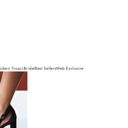
odern Tropic
Bridal
Best Sellers
Web Exclusive