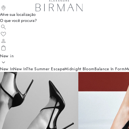
Ative sua localização
O que você procura?
New in
New In
New In
The Summer Escape
Midnight Bloom
Balance In Form
M