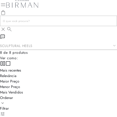
SCULPTURAL HEELS
Onde o design escultural encontra o brilho refinado e a elegância
8 de 8 produtos
contemporânea.
Ver como:
Mais recentes
Relevância
Maior Preço
Menor Preço
Mais Vendidos
Ordenar
Filtrar