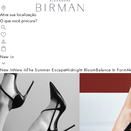
Ative sua localização
O que você procura?
New in
New In
New In
The Summer Escape
Midnight Bloom
Balance In Form
M