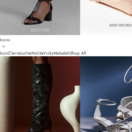
Icons
Icon
Clarita
Lolita
Nolita
Vicky
Mabeleh
Shop All