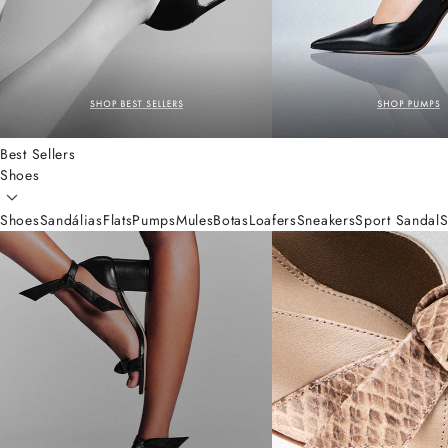
Best Sellers
Shoes
Shoes
Sandálias
Flats
Pumps
Mules
Botas
Loafers
Sneakers
Sport Sandal
S