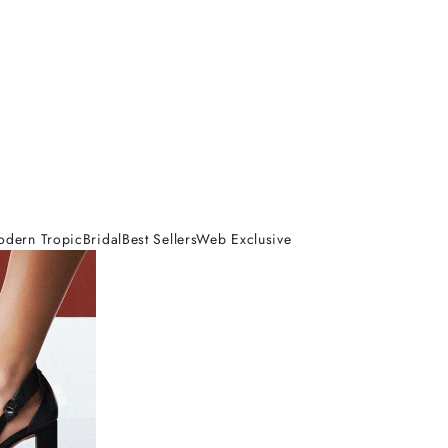
odern Tropic
Bridal
Best Sellers
Web Exclusive