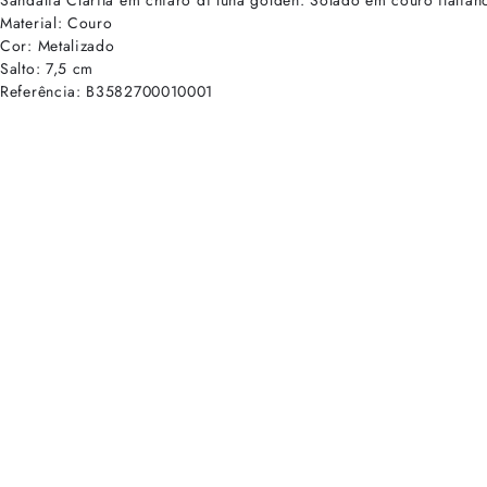
Sandália Clarita em chiaro di luna golden. Solado em couro italian
Material: Couro
Cor: Metalizado
Salto: 7,5 cm
Referência: B3582700010001
cadastre-se para receber as novidades de Alexandre Birman
Inscreva-se hoje e desbloqueie acesso prioritário a novidades e ofe
E-mail cadastrado com sucesso
Voltar
Ajuda e Suporte
Políticas de Privacidade
Central de Atendimento
Termos de Uso
Sobre
Nossas Lojas
Seja um Franqueado
Sustentabilidade
Certificado