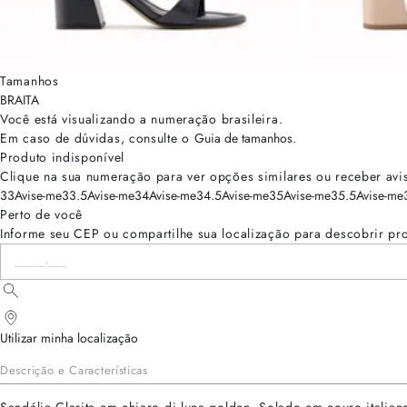
Tamanhos
BRA
ITA
Você está visualizando a numeração
brasileira
.
Em caso de dúvidas, consulte o
Guia de tamanhos
.
Produto indisponível
Clique na sua numeração para ver opções similares ou receber avi
33
Avise-me
33.5
Avise-me
34
Avise-me
34.5
Avise-me
35
Avise-me
35.5
Avise-me
Perto de você
Informe seu CEP ou compartilhe sua localização para descobrir pr
Utilizar minha localização
Descrição e Características