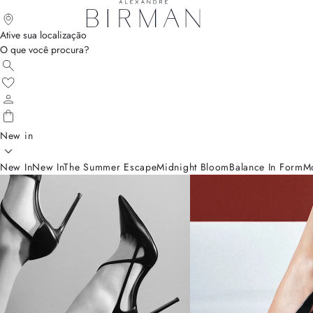
Ative sua localização
O que você procura?
New in
New In
New In
The Summer Escape
Midnight Bloom
Balance In Form
M