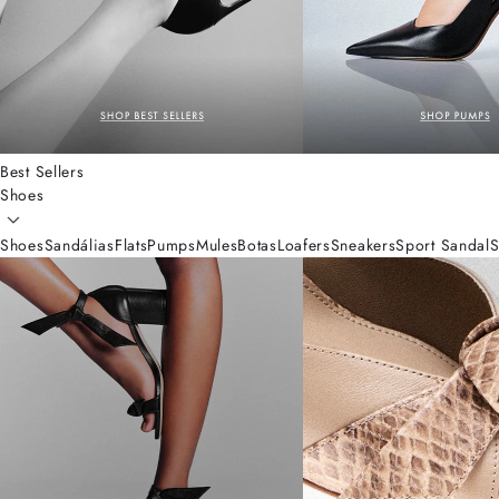
Best Sellers
Shoes
Shoes
Sandálias
Flats
Pumps
Mules
Botas
Loafers
Sneakers
Sport Sandal
S