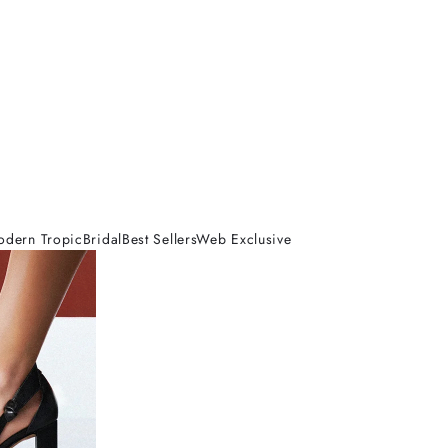
odern Tropic
Bridal
Best Sellers
Web Exclusive