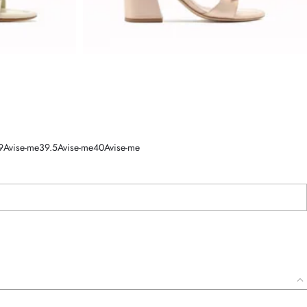
9
Avise-me
39.5
Avise-me
40
Avise-me