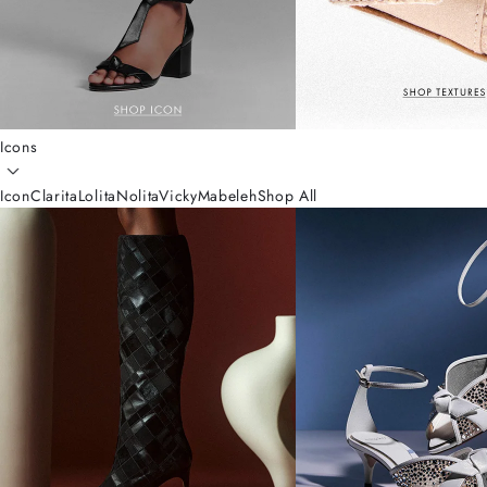
Icons
Icon
Clarita
Lolita
Nolita
Vicky
Mabeleh
Shop All