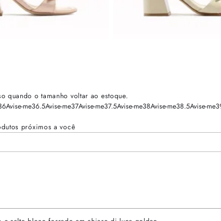
so quando o tamanho voltar ao estoque.
36
Avise-me
36.5
Avise-me
37
Avise-me
37.5
Avise-me
38
Avise-me
38.5
Avise-me
3
odutos próximos a você