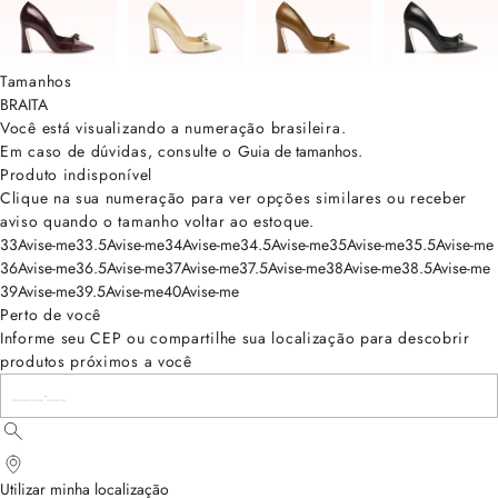
Tamanhos
BRA
ITA
Você está visualizando a numeração
brasileira
.
Em caso de dúvidas, consulte o
Guia de tamanhos
.
Produto indisponível
Clique na sua numeração para ver opções similares ou receber
aviso quando o tamanho voltar ao estoque.
33
Avise-me
33.5
Avise-me
34
Avise-me
34.5
Avise-me
35
Avise-me
35.5
Avise-me
36
Avise-me
36.5
Avise-me
37
Avise-me
37.5
Avise-me
38
Avise-me
38.5
Avise-me
39
Avise-me
39.5
Avise-me
40
Avise-me
Perto de você
Informe seu CEP ou compartilhe sua localização para descobrir
produtos próximos a você
Utilizar minha localização