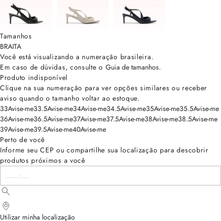
Tamanhos
BRA
ITA
Você está visualizando a numeração
brasileira
.
Em caso de dúvidas, consulte o
Guia de tamanhos
.
Produto indisponível
Clique na sua numeração para ver opções similares ou receber
aviso quando o tamanho voltar ao estoque.
33
Avise-me
33.5
Avise-me
34
Avise-me
34.5
Avise-me
35
Avise-me
35.5
Avise-me
36
Avise-me
36.5
Avise-me
37
Avise-me
37.5
Avise-me
38
Avise-me
38.5
Avise-me
39
Avise-me
39.5
Avise-me
40
Avise-me
Perto de você
Informe seu CEP ou compartilhe sua localização para descobrir
produtos próximos a você
Utilizar minha localização