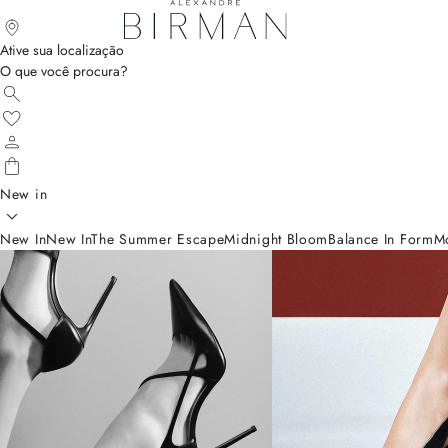
Ative sua localização
O que você procura?
New in
New In
New In
The Summer Escape
Midnight Bloom
Balance In Form
M