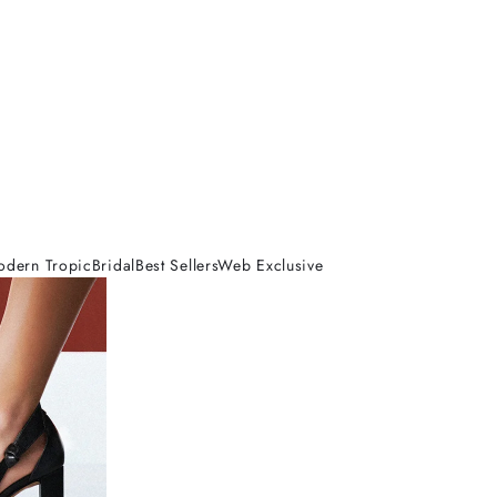
odern Tropic
Bridal
Best Sellers
Web Exclusive