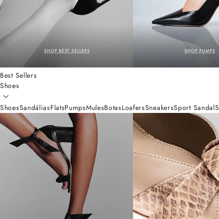
Best Sellers
Shoes
Shoes
Sandálias
Flats
Pumps
Mules
Botas
Loafers
Sneakers
Sport Sandal
S