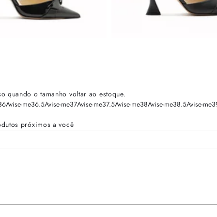
so quando o tamanho voltar ao estoque.
36
Avise-me
36.5
Avise-me
37
Avise-me
37.5
Avise-me
38
Avise-me
38.5
Avise-me
3
odutos próximos a você