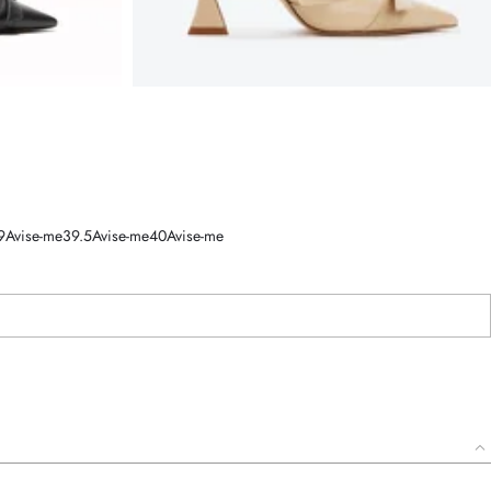
9
Avise-me
39.5
Avise-me
40
Avise-me