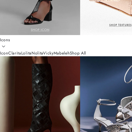
Icons
Icon
Clarita
Lolita
Nolita
Vicky
Mabeleh
Shop All