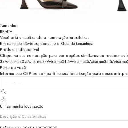
Tamanhos
BRA
ITA
Você está visualizando a numeração
brasileira
.
Em caso de dúvidas, consulte o
Guia de tamanhos
.
Produto indisponível
Clique na sua numeração para ver opções similares ou receber avi
33
Avise-me
33.5
Avise-me
34
Avise-me
34.5
Avise-me
35
Avise-me
35.5
Avise-me
Perto de você
Informe seu CEP ou compartilhe sua localização para descobrir pr
Utilizar minha localização
Descrição e Características