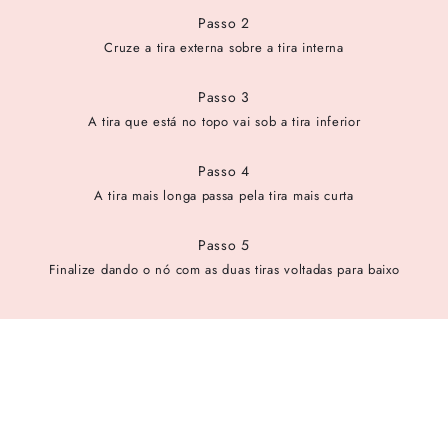
Passo 2
Cruze a tira externa sobre a tira interna
Passo 3
A tira que está no topo vai sob a tira inferior
Passo 4
A tira mais longa passa pela tira mais curta
Passo 5
Finalize dando o nó com as duas tiras voltadas para baixo
cadastre-se para receber as novidades de Alexandre Birman
Inscreva-se hoje e desbloqueie acesso prioritário a novidades e
ofertas especiais.