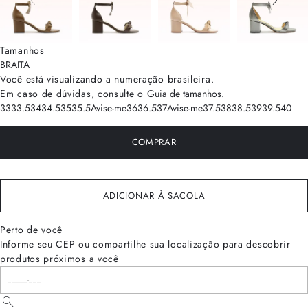
Tamanhos
BRA
ITA
Você está visualizando a numeração
brasileira
.
Em caso de dúvidas, consulte o
Guia de tamanhos
.
33
33.5
34
34.5
35
35.5
Avise-me
36
36.5
37
Avise-me
37.5
38
38.5
39
39.5
40
COMPRAR
ADICIONAR À SACOLA
Perto de você
Informe seu CEP ou compartilhe sua localização para descobrir
produtos próximos a você