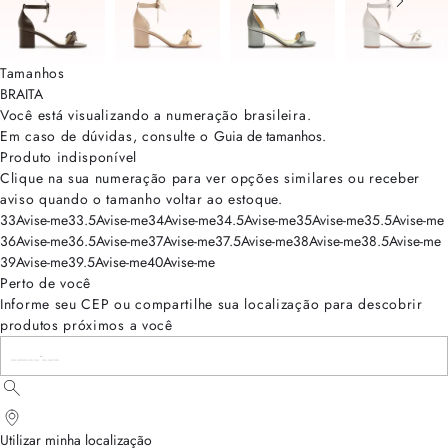
Tamanhos
BRA
ITA
Você está visualizando a numeração
brasileira
.
Em caso de dúvidas, consulte o
Guia de tamanhos
.
Produto indisponível
Clique na sua numeração para ver opções similares ou receber
aviso quando o tamanho voltar ao estoque.
33
Avise-me
33.5
Avise-me
34
Avise-me
34.5
Avise-me
35
Avise-me
35.5
Avise-me
36
Avise-me
36.5
Avise-me
37
Avise-me
37.5
Avise-me
38
Avise-me
38.5
Avise-me
39
Avise-me
39.5
Avise-me
40
Avise-me
Perto de você
Informe seu CEP ou compartilhe sua localização para descobrir
produtos próximos a você
Utilizar minha localização