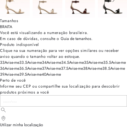
Tamanhos
BRA
ITA
Você está visualizando a numeração
brasileira
.
Em caso de dúvidas, consulte o
Guia de tamanhos
.
Produto indisponível
Clique na sua numeração para ver opções similares ou receber
aviso quando o tamanho voltar ao estoque.
33
Avise-me
33.5
Avise-me
34
Avise-me
34.5
Avise-me
35
Avise-me
35.5
Avise-me
36
Avise-me
36.5
Avise-me
37
Avise-me
37.5
Avise-me
38
Avise-me
38.5
Avise-me
39
Avise-me
39.5
Avise-me
40
Avise-me
Perto de você
Informe seu CEP ou compartilhe sua localização para descobrir
produtos próximos a você
Utilizar minha localização