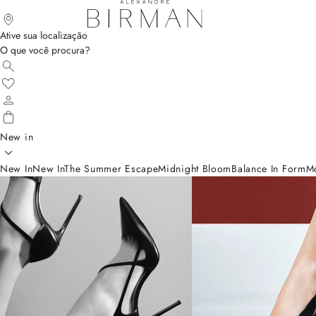
Ative sua localização
O que você procura?
New in
New In
New In
The Summer Escape
Midnight Bloom
Balance In Form
M