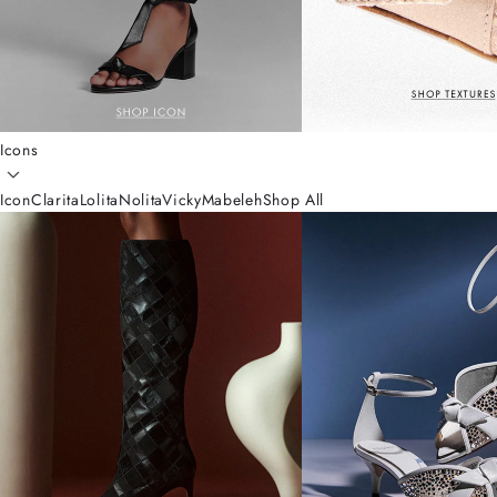
Icons
Icon
Clarita
Lolita
Nolita
Vicky
Mabeleh
Shop All