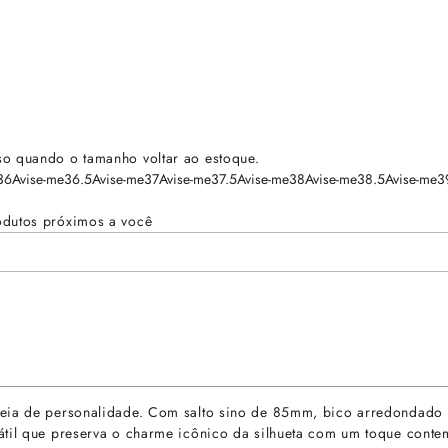
so quando o tamanho voltar ao estoque.
36
Avise-me
36.5
Avise-me
37
Avise-me
37.5
Avise-me
38
Avise-me
38.5
Avise-me
3
odutos próximos a você
heia de personalidade. Com salto sino de 85mm, bico arredondado 
átil que preserva o charme icônico da silhueta com um toque conte