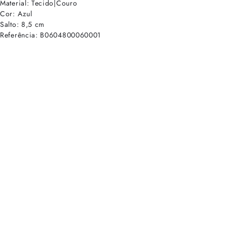
Material: Tecido|Couro
Cor: Azul
Salto: 8,5 cm
Referência: B0604800060001
cadastre-se para receber as novidades de Alexandre Birman
Inscreva-se hoje e desbloqueie acesso prioritário a novidades e ofe
E-mail cadastrado com sucesso
Voltar
Ajuda e Suporte
Políticas de Privacidade
Central de Atendimento
Termos de Uso
Sobre
Nossas Lojas
Seja um Franqueado
Sustentabilidade
Certificado