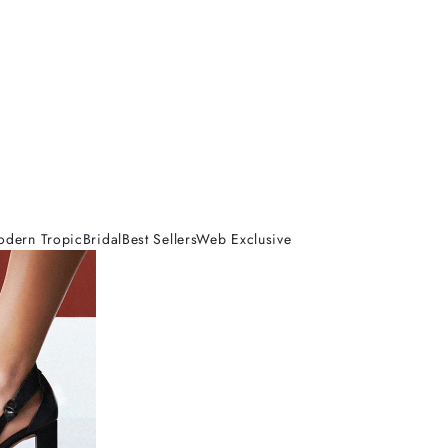
odern Tropic
Bridal
Best Sellers
Web Exclusive