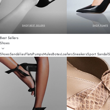
Best Sellers
Shoes
Shoes
Sandálias
Flats
Pumps
Mules
Botas
Loafers
Sneakers
Sport Sandal
S