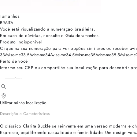
Tamanhos
BRA
ITA
Você está visualizando a numeração
brasileira
.
Em caso de dúvidas, consulte o
Guia de tamanhos
.
Produto indisponível
Clique na sua numeração para ver opções similares ou receber avi
33
Avise-me
33.5
Avise-me
34
Avise-me
34.5
Avise-me
35
Avise-me
35.5
Avise-me
Perto de você
Informe seu CEP ou compartilhe sua localização para descobrir pr
Utilizar minha localização
Descrição e Características
O clássico Clarita Buckle se reinventa em uma versão moderna e c
Espresso, equilibrando casualidade e feminilidade. Um design vers