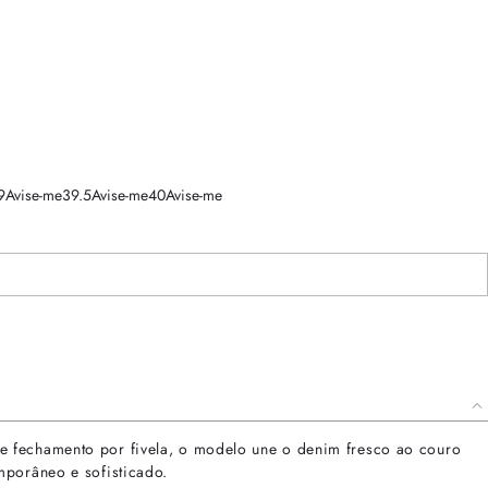
9
Avise-me
39.5
Avise-me
40
Avise-me
e fechamento por fivela, o modelo une o denim fresco ao couro
mporâneo e sofisticado.