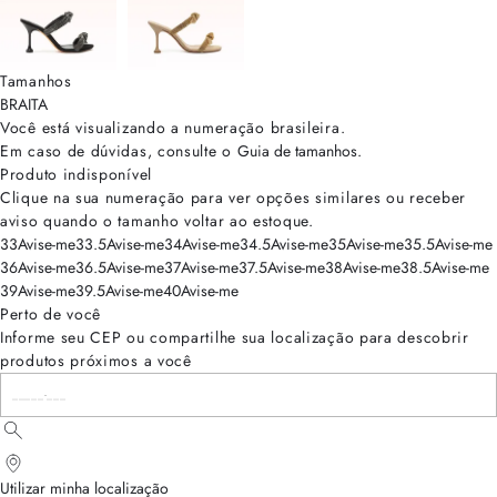
Tamanhos
BRA
ITA
Você está visualizando a numeração
brasileira
.
Em caso de dúvidas, consulte o
Guia de tamanhos
.
Produto indisponível
Clique na sua numeração para ver opções similares ou receber
aviso quando o tamanho voltar ao estoque.
33
Avise-me
33.5
Avise-me
34
Avise-me
34.5
Avise-me
35
Avise-me
35.5
Avise-me
36
Avise-me
36.5
Avise-me
37
Avise-me
37.5
Avise-me
38
Avise-me
38.5
Avise-me
39
Avise-me
39.5
Avise-me
40
Avise-me
Perto de você
Informe seu CEP ou compartilhe sua localização para descobrir
produtos próximos a você
Utilizar minha localização