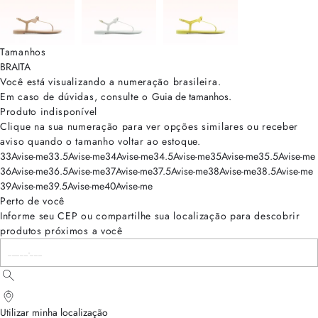
Tamanhos
BRA
ITA
Você está visualizando a numeração
brasileira
.
Em caso de dúvidas, consulte o
Guia de tamanhos
.
Produto indisponível
Clique na sua numeração para ver opções similares ou receber
aviso quando o tamanho voltar ao estoque.
33
Avise-me
33.5
Avise-me
34
Avise-me
34.5
Avise-me
35
Avise-me
35.5
Avise-me
36
Avise-me
36.5
Avise-me
37
Avise-me
37.5
Avise-me
38
Avise-me
38.5
Avise-me
39
Avise-me
39.5
Avise-me
40
Avise-me
Perto de você
Informe seu CEP ou compartilhe sua localização para descobrir
produtos próximos a você
Utilizar minha localização