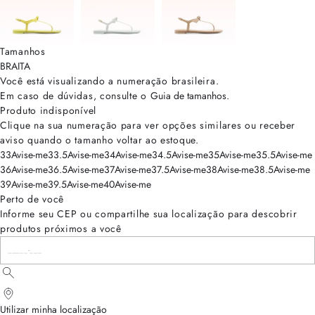
Tamanhos
BRA
ITA
Você está visualizando a numeração
brasileira
.
Em caso de dúvidas, consulte o
Guia de tamanhos
.
Produto indisponível
Clique na sua numeração para ver opções similares ou receber
aviso quando o tamanho voltar ao estoque.
33
Avise-me
33.5
Avise-me
34
Avise-me
34.5
Avise-me
35
Avise-me
35.5
Avise-me
36
Avise-me
36.5
Avise-me
37
Avise-me
37.5
Avise-me
38
Avise-me
38.5
Avise-me
39
Avise-me
39.5
Avise-me
40
Avise-me
Perto de você
Informe seu CEP ou compartilhe sua localização para descobrir
produtos próximos a você
Utilizar minha localização