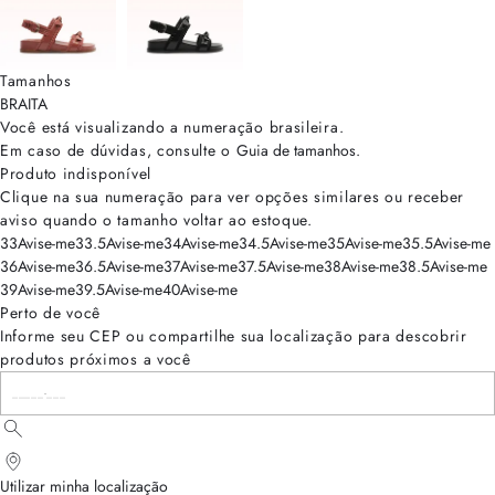
Tamanhos
BRA
ITA
Você está visualizando a numeração
brasileira
.
Em caso de dúvidas, consulte o
Guia de tamanhos
.
Produto indisponível
Clique na sua numeração para ver opções similares ou receber
aviso quando o tamanho voltar ao estoque.
33
Avise-me
33.5
Avise-me
34
Avise-me
34.5
Avise-me
35
Avise-me
35.5
Avise-me
36
Avise-me
36.5
Avise-me
37
Avise-me
37.5
Avise-me
38
Avise-me
38.5
Avise-me
39
Avise-me
39.5
Avise-me
40
Avise-me
Perto de você
Informe seu CEP ou compartilhe sua localização para descobrir
produtos próximos a você
Utilizar minha localização