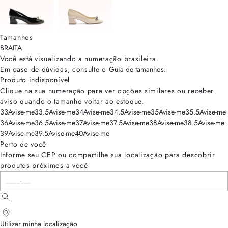
Tamanhos
BRA
ITA
Você está visualizando a numeração
brasileira
.
Em caso de dúvidas, consulte o
Guia de tamanhos
.
Produto indisponível
Clique na sua numeração para ver opções similares ou receber
aviso quando o tamanho voltar ao estoque.
33
Avise-me
33.5
Avise-me
34
Avise-me
34.5
Avise-me
35
Avise-me
35.5
Avise-me
36
Avise-me
36.5
Avise-me
37
Avise-me
37.5
Avise-me
38
Avise-me
38.5
Avise-me
39
Avise-me
39.5
Avise-me
40
Avise-me
Perto de você
Informe seu CEP ou compartilhe sua localização para descobrir
produtos próximos a você
Utilizar minha localização