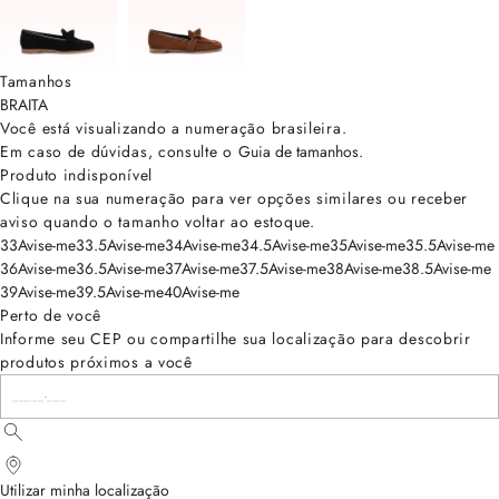
Tamanhos
BRA
ITA
Você está visualizando a numeração
brasileira
.
Em caso de dúvidas, consulte o
Guia de tamanhos
.
Produto indisponível
Clique na sua numeração para ver opções similares ou receber
aviso quando o tamanho voltar ao estoque.
33
Avise-me
33.5
Avise-me
34
Avise-me
34.5
Avise-me
35
Avise-me
35.5
Avise-me
36
Avise-me
36.5
Avise-me
37
Avise-me
37.5
Avise-me
38
Avise-me
38.5
Avise-me
39
Avise-me
39.5
Avise-me
40
Avise-me
Perto de você
Informe seu CEP ou compartilhe sua localização para descobrir
produtos próximos a você
Utilizar minha localização