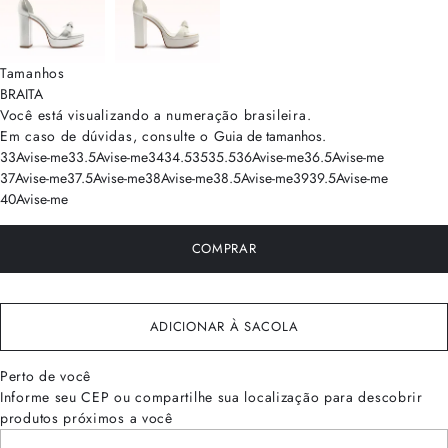
Tamanhos
BRA
ITA
Você está visualizando a numeração
brasileira
.
Em caso de dúvidas, consulte o
Guia de tamanhos
.
33
Avise-me
33.5
Avise-me
34
34.5
35
35.5
36
Avise-me
36.5
Avise-me
37
Avise-me
37.5
Avise-me
38
Avise-me
38.5
Avise-me
39
39.5
Avise-me
40
Avise-me
COMPRAR
ADICIONAR À SACOLA
Perto de você
Informe seu CEP ou compartilhe sua localização para descobrir
produtos próximos a você