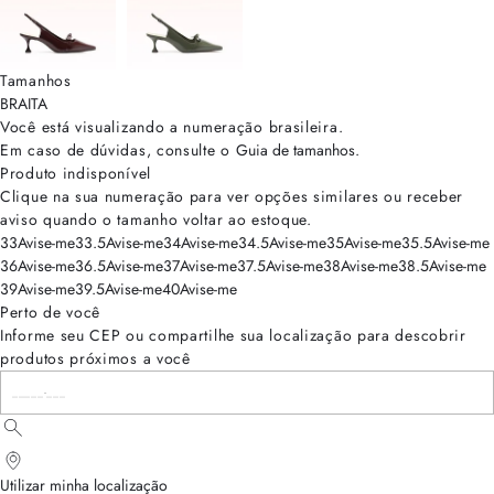
Tamanhos
BRA
ITA
Você está visualizando a numeração
brasileira
.
Em caso de dúvidas, consulte o
Guia de tamanhos
.
Produto indisponível
Clique na sua numeração para ver opções similares ou receber
aviso quando o tamanho voltar ao estoque.
33
Avise-me
33.5
Avise-me
34
Avise-me
34.5
Avise-me
35
Avise-me
35.5
Avise-me
36
Avise-me
36.5
Avise-me
37
Avise-me
37.5
Avise-me
38
Avise-me
38.5
Avise-me
39
Avise-me
39.5
Avise-me
40
Avise-me
Perto de você
Informe seu CEP ou compartilhe sua localização para descobrir
produtos próximos a você
Utilizar minha localização