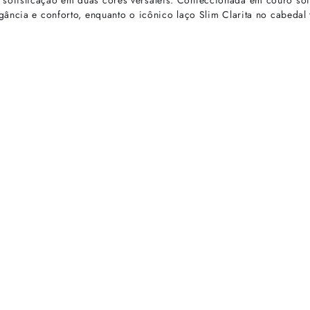
ofisticação em duas cores versáteis. Confeccionada em couro soft
ância e conforto, enquanto o icônico laço Slim Clarita no cabedal 
rtas especiais.