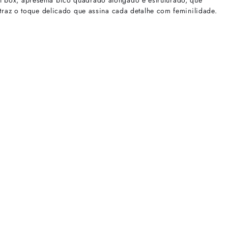
 box, apresenta bico quadrado alongado e estruturado, que
traz o toque delicado que assina cada detalhe com feminilidade.