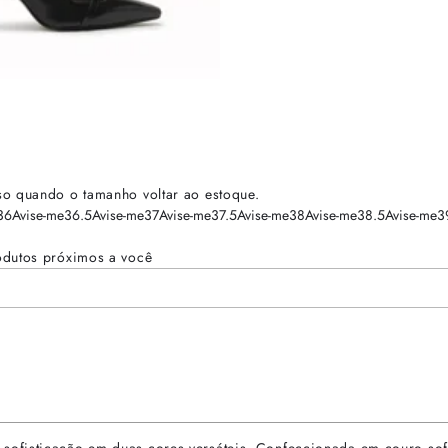
so quando o tamanho voltar ao estoque.
36
Avise-me
36.5
Avise-me
37
Avise-me
37.5
Avise-me
38
Avise-me
38.5
Avise-me
3
odutos próximos a você