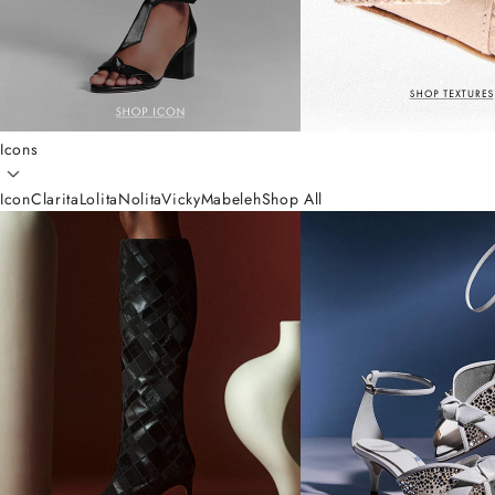
Icons
Icon
Clarita
Lolita
Nolita
Vicky
Mabeleh
Shop All