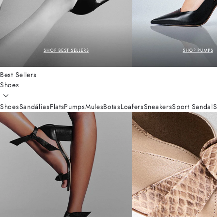
Best Sellers
Shoes
Shoes
Sandálias
Flats
Pumps
Mules
Botas
Loafers
Sneakers
Sport Sandal
S