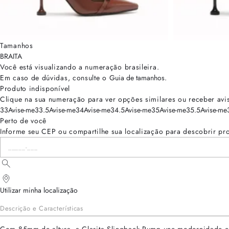
Tamanhos
BRA
ITA
Você está visualizando a numeração
brasileira
.
Em caso de dúvidas, consulte o
Guia de tamanhos
.
Produto indisponível
Clique na sua numeração para ver opções similares ou receber avi
33
Avise-me
33.5
Avise-me
34
Avise-me
34.5
Avise-me
35
Avise-me
35.5
Avise-me
Perto de você
Informe seu CEP ou compartilhe sua localização para descobrir pr
Utilizar minha localização
Descrição e Características