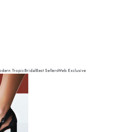
odern Tropic
Bridal
Best Sellers
Web Exclusive