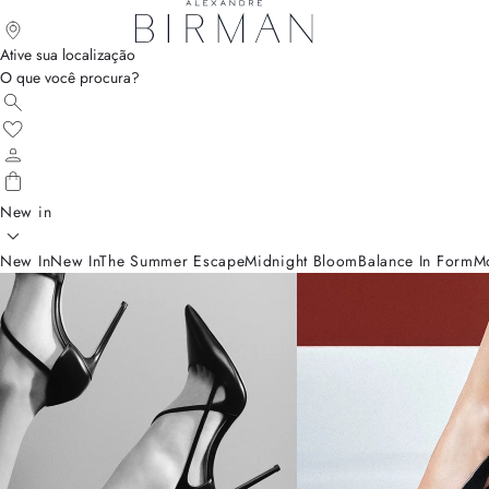
Ative sua localização
O que você procura?
New in
New In
New In
The Summer Escape
Midnight Bloom
Balance In Form
M