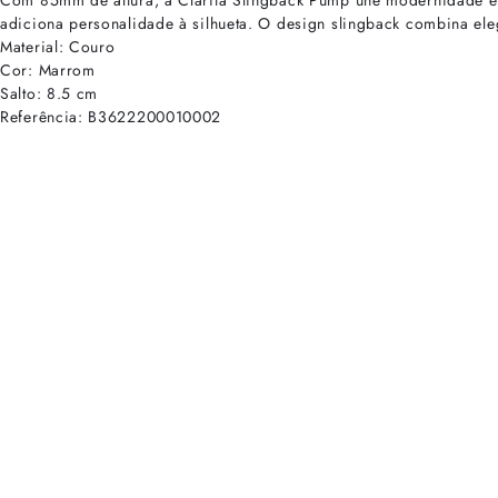
Com 85mm de altura, a Clarita Slingback Pump une modernidade e s
adiciona personalidade à silhueta. O design slingback combina eleg
Material: Couro
Cor: Marrom
Salto: 8.5 cm
Referência: B3622200010002
cadastre-se para receber as novidades de Alexandre Birman
Inscreva-se hoje e desbloqueie acesso prioritário a novidades e ofe
E-mail cadastrado com sucesso
Voltar
Ajuda e Suporte
Políticas de Privacidade
Central de Atendimento
Termos de Uso
Sobre
Nossas Lojas
Seja um Franqueado
Sustentabilidade
Certificado