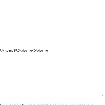
9
Avise-me
39.5
Avise-me
40
Avise-me