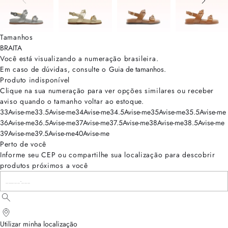
Tamanhos
BRA
ITA
Você está visualizando a numeração
brasileira
.
Em caso de dúvidas, consulte o
Guia de tamanhos
.
Produto indisponível
Clique na sua numeração para ver opções similares ou receber
aviso quando o tamanho voltar ao estoque.
33
Avise-me
33.5
Avise-me
34
Avise-me
34.5
Avise-me
35
Avise-me
35.5
Avise-me
36
Avise-me
36.5
Avise-me
37
Avise-me
37.5
Avise-me
38
Avise-me
38.5
Avise-me
39
Avise-me
39.5
Avise-me
40
Avise-me
Perto de você
Informe seu CEP ou compartilhe sua localização para descobrir
produtos próximos a você
Utilizar minha localização