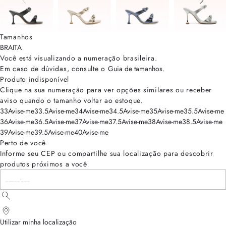
Tamanhos
BRA
ITA
Você está visualizando a numeração
brasileira
.
Em caso de dúvidas, consulte o
Guia de tamanhos
.
Produto indisponível
Clique na sua numeração para ver opções similares ou receber
aviso quando o tamanho voltar ao estoque.
33
Avise-me
33.5
Avise-me
34
Avise-me
34.5
Avise-me
35
Avise-me
35.5
Avise-me
36
Avise-me
36.5
Avise-me
37
Avise-me
37.5
Avise-me
38
Avise-me
38.5
Avise-me
39
Avise-me
39.5
Avise-me
40
Avise-me
Perto de você
Informe seu CEP ou compartilhe sua localização para descobrir
produtos próximos a você
Utilizar minha localização