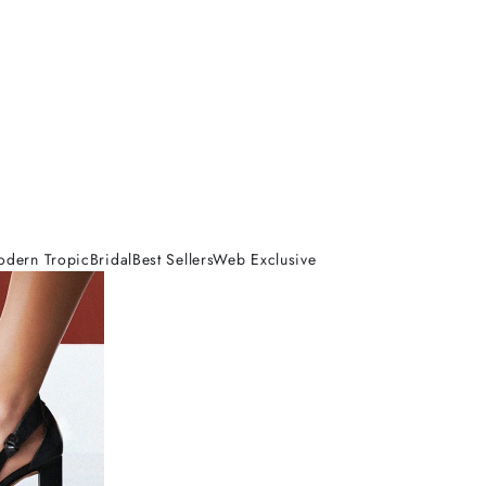
odern Tropic
Bridal
Best Sellers
Web Exclusive