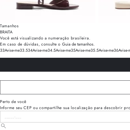
Tamanhos
BRA
ITA
Você está visualizando a numeração
brasileira
.
Em caso de dúvidas, consulte o
Guia de tamanhos
.
33
Avise-me
33.5
34
Avise-me
34.5
Avise-me
35
Avise-me
35.5
Avise-me
36
Avise-
Perto de você
Informe seu CEP ou compartilhe sua localização para descobrir pr