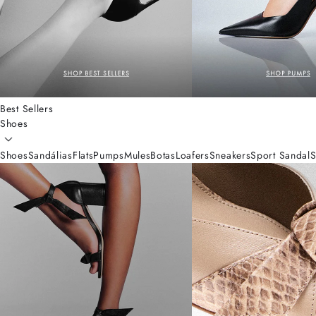
Best Sellers
Shoes
Shoes
Sandálias
Flats
Pumps
Mules
Botas
Loafers
Sneakers
Sport Sandal
S