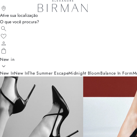
Ative sua localização
O que você procura?
New in
New In
New In
The Summer Escape
Midnight Bloom
Balance In Form
M