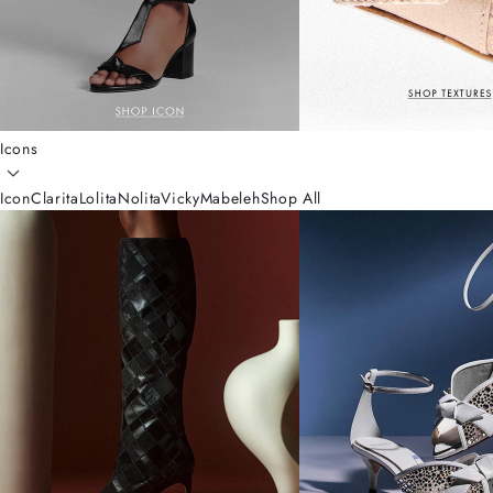
Icons
Icon
Clarita
Lolita
Nolita
Vicky
Mabeleh
Shop All