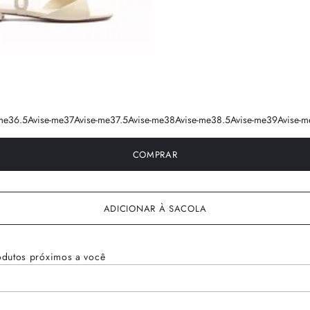
me
36.5
Avise-me
37
Avise-me
37.5
Avise-me
38
Avise-me
38.5
Avise-me
39
Avise-m
COMPRAR
ADICIONAR À SACOLA
odutos próximos a você