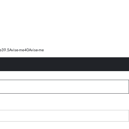
e
39.5
Avise-me
40
Avise-me