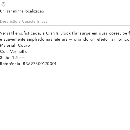
Utilizar minha localização
Descrição e Características
Versátil e sofisticada, a Clarita Block Flat surge em duas cores,
e suavemente ampliado nas laterais — criando um efeito harmônico e
Material: Couro
Cor: Vermelho
Salto: 1.5 cm
Referência: B3597300170001
cadastre-se para receber as novidades de Alexandre Birman
Inscreva-se hoje e desbloqueie acesso prioritário a novidades e ofe
E-mail cadastrado com sucesso
Voltar
Ajuda e Suporte
Políticas de Privacidade
Central de Atendimento
Termos de Uso