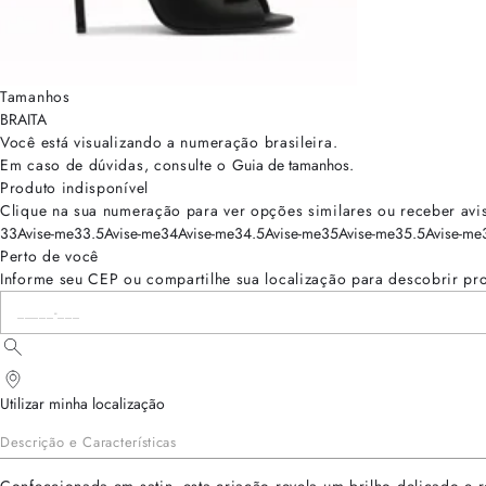
Tamanhos
BRA
ITA
Você está visualizando a numeração
brasileira
.
Em caso de dúvidas, consulte o
Guia de tamanhos
.
Produto indisponível
Clique na sua numeração para ver opções similares ou receber avi
33
Avise-me
33.5
Avise-me
34
Avise-me
34.5
Avise-me
35
Avise-me
35.5
Avise-me
Perto de você
Informe seu CEP ou compartilhe sua localização para descobrir pr
Utilizar minha localização
Descrição e Características