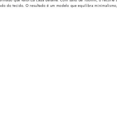
 refinado que valoriza cada detalhe. Com salto de 100mm, o recort
cado do tecido. O resultado é um modelo que equilibra minimalismo
rtas especiais.