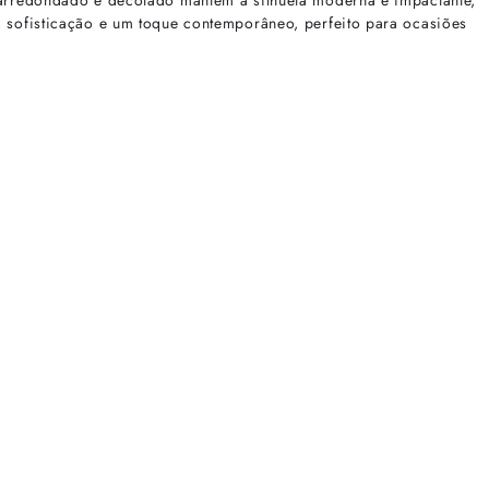
e arredondado e decotado mantém a silhueta moderna e impactante,
, sofisticação e um toque contemporâneo, perfeito para ocasiões