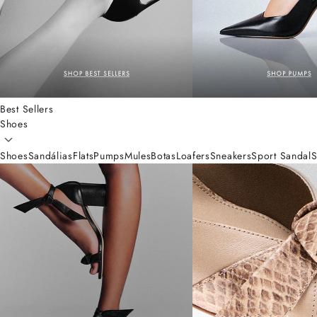
Best Sellers
Shoes
Shoes
Sandálias
Flats
Pumps
Mules
Botas
Loafers
Sneakers
Sport Sandal
S