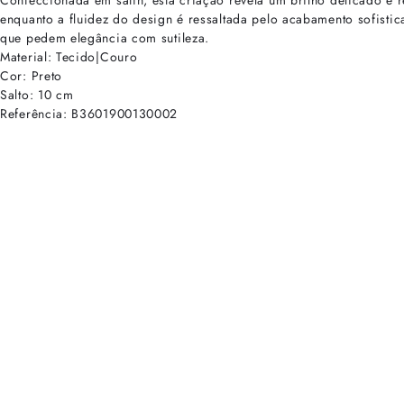
Confeccionada em satin, esta criação revela um brilho delicado e
enquanto a fluidez do design é ressaltada pelo acabamento sofisti
que pedem elegância com sutileza.
Material: Tecido|Couro
Cor: Preto
Salto: 10 cm
Referência: B3601900130002
cadastre-se para receber as novidades de Alexandre Birman
Inscreva-se hoje e desbloqueie acesso prioritário a novidades e ofe
E-mail cadastrado com sucesso
Voltar
Ajuda e Suporte
Políticas de Privacidade
Central de Atendimento
Termos de Uso
Sobre
Nossas Lojas
Seja um Franqueado
Sustentabilidade
Certificado