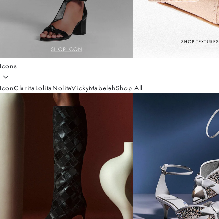
Icons
Icon
Clarita
Lolita
Nolita
Vicky
Mabeleh
Shop All