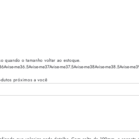
so quando o tamanho voltar ao estoque.
36
Avise-me
36.5
Avise-me
37
Avise-me
37.5
Avise-me
38
Avise-me
38.5
Avise-me
3
odutos próximos a você