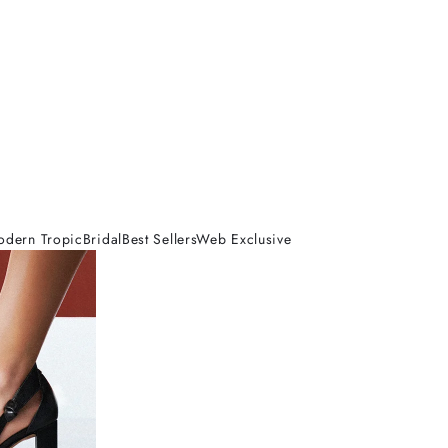
odern Tropic
Bridal
Best Sellers
Web Exclusive