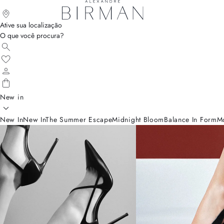
Ative sua localização
O que você procura?
New in
New In
New In
The Summer Escape
Midnight Bloom
Balance In Form
M