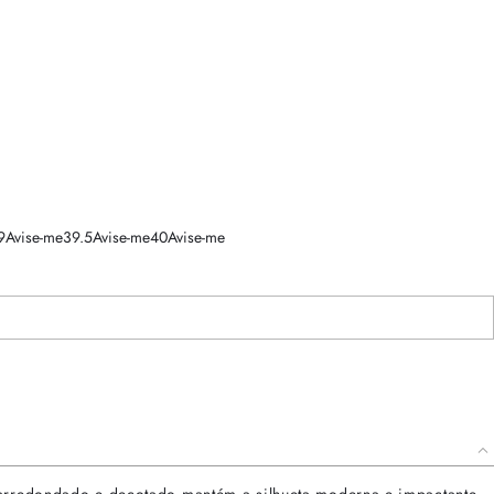
9
Avise-me
39.5
Avise-me
40
Avise-me