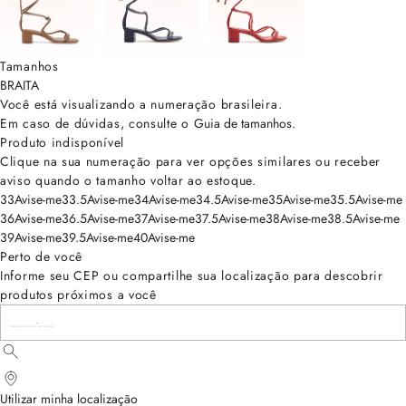
Tamanhos
BRA
ITA
Você está visualizando a numeração
brasileira
.
Em caso de dúvidas, consulte o
Guia de tamanhos
.
Produto indisponível
Clique na sua numeração para ver opções similares ou receber
aviso quando o tamanho voltar ao estoque.
33
Avise-me
33.5
Avise-me
34
Avise-me
34.5
Avise-me
35
Avise-me
35.5
Avise-me
36
Avise-me
36.5
Avise-me
37
Avise-me
37.5
Avise-me
38
Avise-me
38.5
Avise-me
39
Avise-me
39.5
Avise-me
40
Avise-me
Perto de você
Informe seu CEP ou compartilhe sua localização para descobrir
produtos próximos a você
Utilizar minha localização