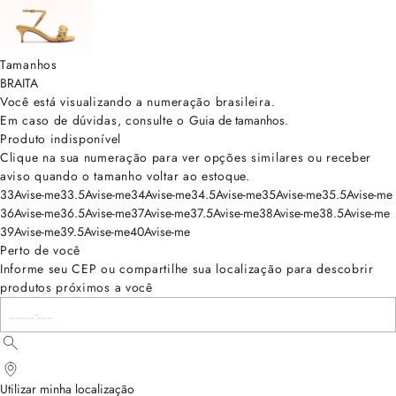
Tamanhos
BRA
ITA
Você está visualizando a numeração
brasileira
.
Em caso de dúvidas, consulte o
Guia de tamanhos
.
Produto indisponível
Clique na sua numeração para ver opções similares ou receber
aviso quando o tamanho voltar ao estoque.
33
Avise-me
33.5
Avise-me
34
Avise-me
34.5
Avise-me
35
Avise-me
35.5
Avise-me
36
Avise-me
36.5
Avise-me
37
Avise-me
37.5
Avise-me
38
Avise-me
38.5
Avise-me
39
Avise-me
39.5
Avise-me
40
Avise-me
Perto de você
Informe seu CEP ou compartilhe sua localização para descobrir
produtos próximos a você
Utilizar minha localização