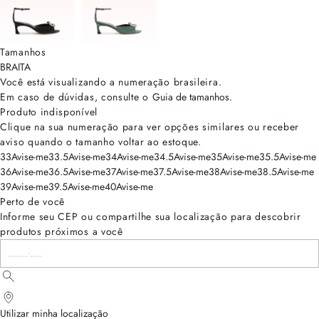
Tamanhos
BRA
ITA
Você está visualizando a numeração
brasileira
.
Em caso de dúvidas, consulte o
Guia de tamanhos
.
Produto indisponível
Clique na sua numeração para ver opções similares ou receber
aviso quando o tamanho voltar ao estoque.
33
Avise-me
33.5
Avise-me
34
Avise-me
34.5
Avise-me
35
Avise-me
35.5
Avise-me
36
Avise-me
36.5
Avise-me
37
Avise-me
37.5
Avise-me
38
Avise-me
38.5
Avise-me
39
Avise-me
39.5
Avise-me
40
Avise-me
Perto de você
Informe seu CEP ou compartilhe sua localização para descobrir
produtos próximos a você
Utilizar minha localização