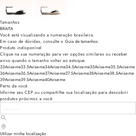
Tamanhos
BRA
ITA
Você está visualizando a numeração
brasileira
.
Em caso de dúvidas, consulte o
Guia de tamanhos
.
Produto indisponível
Clique na sua numeração para ver opções similares ou receber
aviso quando o tamanho voltar ao estoque.
33
Avise-me
33.5
Avise-me
34
Avise-me
34.5
Avise-me
35
Avise-me
35.5
Avise-me
36
Avise-me
36.5
Avise-me
37
Avise-me
37.5
Avise-me
38
Avise-me
38.5
Avise-me
39
Avise-me
39.5
Avise-me
40
Avise-me
Perto de você
Informe seu CEP ou compartilhe sua localização para descobrir
produtos próximos a você
Utilizar minha localização