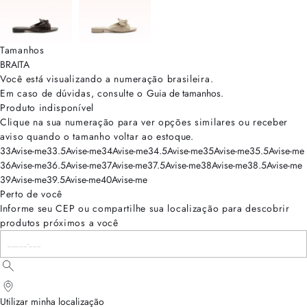
Tamanhos
BRA
ITA
Você está visualizando a numeração
brasileira
.
Em caso de dúvidas, consulte o
Guia de tamanhos
.
Produto indisponível
Clique na sua numeração para ver opções similares ou receber
aviso quando o tamanho voltar ao estoque.
33
Avise-me
33.5
Avise-me
34
Avise-me
34.5
Avise-me
35
Avise-me
35.5
Avise-me
36
Avise-me
36.5
Avise-me
37
Avise-me
37.5
Avise-me
38
Avise-me
38.5
Avise-me
39
Avise-me
39.5
Avise-me
40
Avise-me
Perto de você
Informe seu CEP ou compartilhe sua localização para descobrir
produtos próximos a você
Utilizar minha localização