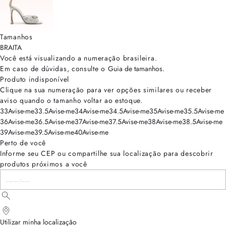
Tamanhos
BRA
ITA
Você está visualizando a numeração
brasileira
.
Em caso de dúvidas, consulte o
Guia de tamanhos
.
Produto indisponível
Clique na sua numeração para ver opções similares ou receber
aviso quando o tamanho voltar ao estoque.
33
Avise-me
33.5
Avise-me
34
Avise-me
34.5
Avise-me
35
Avise-me
35.5
Avise-me
36
Avise-me
36.5
Avise-me
37
Avise-me
37.5
Avise-me
38
Avise-me
38.5
Avise-me
39
Avise-me
39.5
Avise-me
40
Avise-me
Perto de você
Informe seu CEP ou compartilhe sua localização para descobrir
produtos próximos a você
Utilizar minha localização