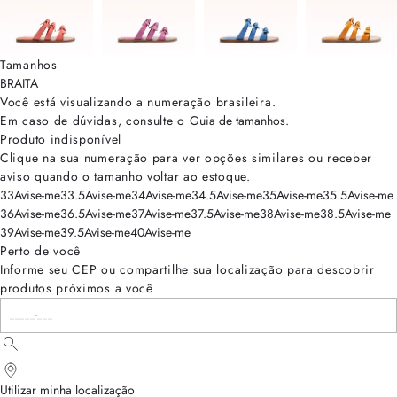
Tamanhos
BRA
ITA
Você está visualizando a numeração
brasileira
.
Em caso de dúvidas, consulte o
Guia de tamanhos
.
Produto indisponível
Clique na sua numeração para ver opções similares ou receber
aviso quando o tamanho voltar ao estoque.
33
Avise-me
33.5
Avise-me
34
Avise-me
34.5
Avise-me
35
Avise-me
35.5
Avise-me
36
Avise-me
36.5
Avise-me
37
Avise-me
37.5
Avise-me
38
Avise-me
38.5
Avise-me
39
Avise-me
39.5
Avise-me
40
Avise-me
Perto de você
Informe seu CEP ou compartilhe sua localização para descobrir
produtos próximos a você
Utilizar minha localização