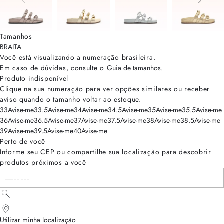
Tamanhos
BRA
ITA
Você está visualizando a numeração
brasileira
.
Em caso de dúvidas, consulte o
Guia de tamanhos
.
Produto indisponível
Clique na sua numeração para ver opções similares ou receber
aviso quando o tamanho voltar ao estoque.
33
Avise-me
33.5
Avise-me
34
Avise-me
34.5
Avise-me
35
Avise-me
35.5
Avise-me
36
Avise-me
36.5
Avise-me
37
Avise-me
37.5
Avise-me
38
Avise-me
38.5
Avise-me
39
Avise-me
39.5
Avise-me
40
Avise-me
Perto de você
Informe seu CEP ou compartilhe sua localização para descobrir
produtos próximos a você
Utilizar minha localização