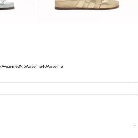
9
Avise-me
39.5
Avise-me
40
Avise-me