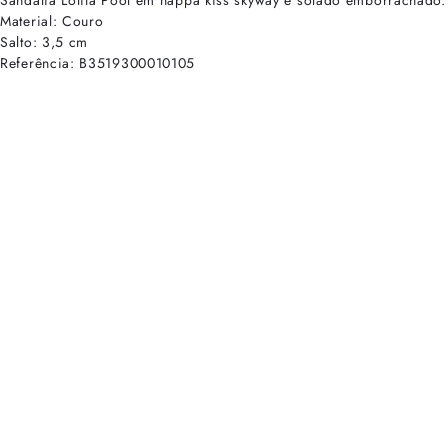
Sandália Lolita Pool em nappa kiss skyway e solado emborrachado.
Material: Couro
Salto: 3,5 cm
Referência: B3519300010105
cadastre-se para receber as novidades de Alexandre Birman
Inscreva-se hoje e desbloqueie acesso prioritário a novidades e ofe
E-mail cadastrado com sucesso
Voltar
Ajuda e Suporte
Políticas de Privacidade
Central de Atendimento
Termos de Uso
Sobre
Nossas Lojas
Seja um Franqueado
Sustentabilidade
Certificado