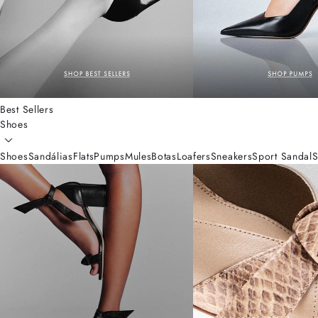
Best Sellers
Shoes
Shoes
Sandálias
Flats
Pumps
Mules
Botas
Loafers
Sneakers
Sport Sandal
S