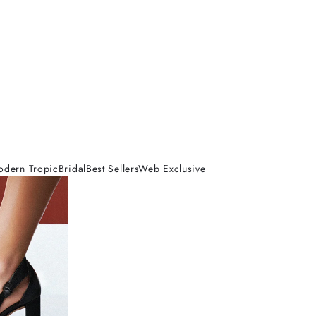
odern Tropic
Bridal
Best Sellers
Web Exclusive