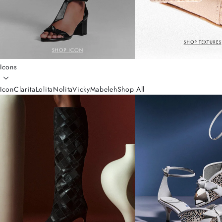
Icons
Icon
Clarita
Lolita
Nolita
Vicky
Mabeleh
Shop All