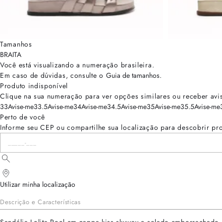
Tamanhos
BRA
ITA
Você está visualizando a numeração
brasileira
.
Em caso de dúvidas, consulte o
Guia de tamanhos
.
Produto indisponível
Clique na sua numeração para ver opções similares ou receber avi
33
Avise-me
33.5
Avise-me
34
Avise-me
34.5
Avise-me
35
Avise-me
35.5
Avise-me
Perto de você
Informe seu CEP ou compartilhe sua localização para descobrir pr
Utilizar minha localização
Descrição e Características