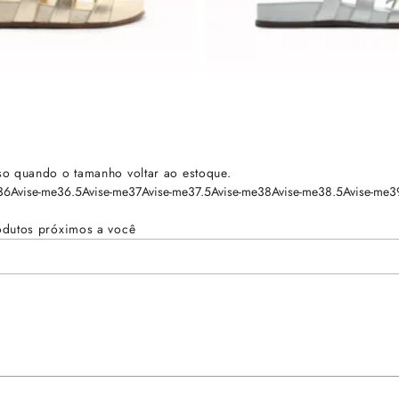
so quando o tamanho voltar ao estoque.
36
Avise-me
36.5
Avise-me
37
Avise-me
37.5
Avise-me
38
Avise-me
38.5
Avise-me
3
odutos próximos a você