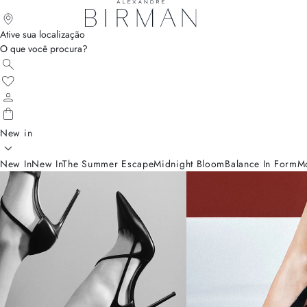
Ative sua localização
O que você procura?
New in
New In
New In
The Summer Escape
Midnight Bloom
Balance In Form
M