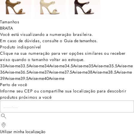
Tamanhos
BRA
ITA
Você está visualizando a numeração
brasileira
.
Em caso de dúvidas, consulte o
Guia de tamanhos
.
Produto indisponível
Clique na sua numeração para ver opções similares ou receber
aviso quando o tamanho voltar ao estoque.
33
Avise-me
33.5
Avise-me
34
Avise-me
34.5
Avise-me
35
Avise-me
35.5
Avise-me
36
Avise-me
36.5
Avise-me
37
Avise-me
37.5
Avise-me
38
Avise-me
38.5
Avise-me
39
Avise-me
39.5
Avise-me
40
Avise-me
Perto de você
Informe seu CEP ou compartilhe sua localização para descobrir
produtos próximos a você
Utilizar minha localização