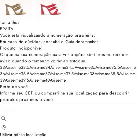
Tamanhos
BRA
ITA
Você está visualizando a numeração
brasileira
.
Em caso de dúvidas, consulte o
Guia de tamanhos
.
Produto indisponível
Clique na sua numeração para ver opções similares ou receber
aviso quando o tamanho voltar ao estoque.
33
Avise-me
33.5
Avise-me
34
Avise-me
34.5
Avise-me
35
Avise-me
35.5
Avise-me
36
Avise-me
36.5
Avise-me
37
Avise-me
37.5
Avise-me
38
Avise-me
38.5
Avise-me
39
Avise-me
39.5
Avise-me
40
Avise-me
Perto de você
Informe seu CEP ou compartilhe sua localização para descobrir
produtos próximos a você
Utilizar minha localização