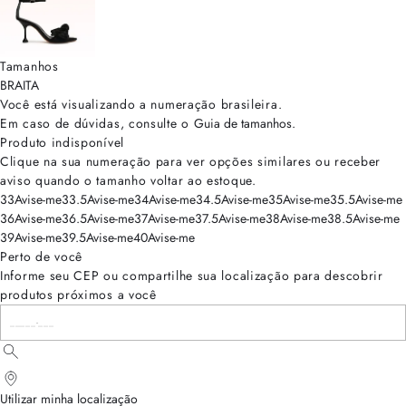
Tamanhos
BRA
ITA
Você está visualizando a numeração
brasileira
.
Em caso de dúvidas, consulte o
Guia de tamanhos
.
Produto indisponível
Clique na sua numeração para ver opções similares ou receber
aviso quando o tamanho voltar ao estoque.
33
Avise-me
33.5
Avise-me
34
Avise-me
34.5
Avise-me
35
Avise-me
35.5
Avise-me
36
Avise-me
36.5
Avise-me
37
Avise-me
37.5
Avise-me
38
Avise-me
38.5
Avise-me
39
Avise-me
39.5
Avise-me
40
Avise-me
Perto de você
Informe seu CEP ou compartilhe sua localização para descobrir
produtos próximos a você
Utilizar minha localização