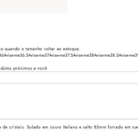
so quando o tamanho voltar ao estoque.
36
Avise-me
36.5
Avise-me
37
Avise-me
37.5
Avise-me
38
Avise-me
38.5
Avise-me
3
odutos próximos a você
 de cristais. Solado em couro Italiano e salto 85mm forrado em su