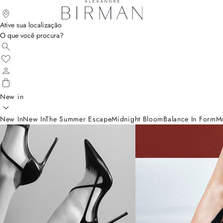
Ative sua localização
O que você procura?
New in
New In
New In
The Summer Escape
Midnight Bloom
Balance In Form
M