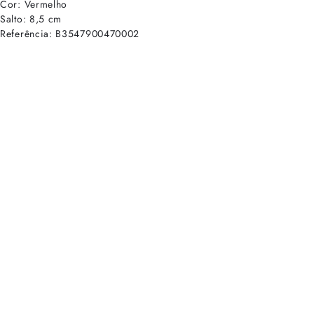
Cor: Vermelho
Salto: 8,5 cm
Referência: B3547900470002
cadastre-se para receber as novidades de Alexandre Birman
Inscreva-se hoje e desbloqueie acesso prioritário a novidades e ofe
E-mail cadastrado com sucesso
Voltar
Ajuda e Suporte
Políticas de Privacidade
Central de Atendimento
Termos de Uso
Sobre
Nossas Lojas
Seja um Franqueado
Sustentabilidade
Certificado
Redes sociais