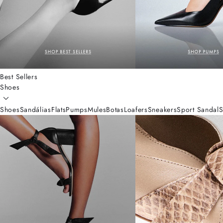
Best Sellers
Shoes
Shoes
Sandálias
Flats
Pumps
Mules
Botas
Loafers
Sneakers
Sport Sandal
S