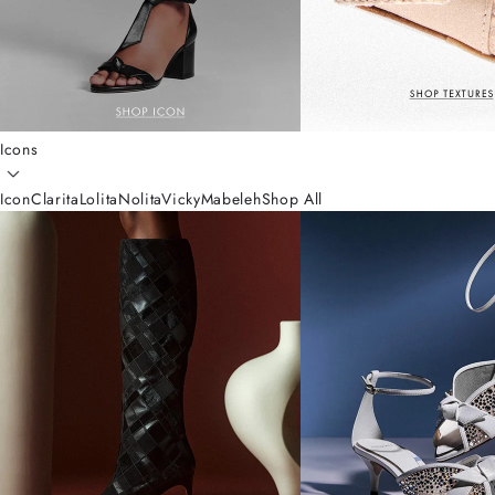
Icons
Icon
Clarita
Lolita
Nolita
Vicky
Mabeleh
Shop All