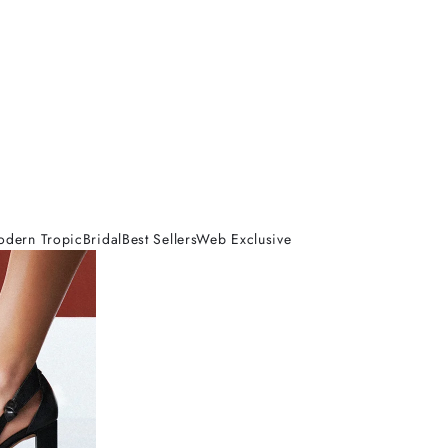
odern Tropic
Bridal
Best Sellers
Web Exclusive