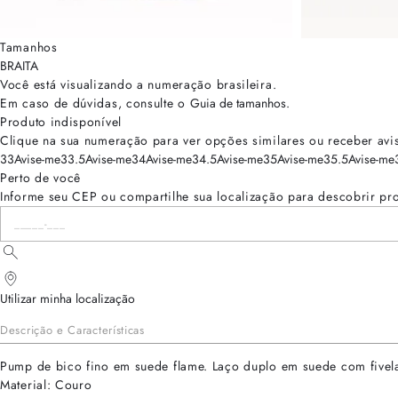
Tamanhos
BRA
ITA
Você está visualizando a numeração
brasileira
.
Em caso de dúvidas, consulte o
Guia de tamanhos
.
Produto indisponível
Clique na sua numeração para ver opções similares ou receber avi
33
Avise-me
33.5
Avise-me
34
Avise-me
34.5
Avise-me
35
Avise-me
35.5
Avise-me
Perto de você
Informe seu CEP ou compartilhe sua localização para descobrir pr
Utilizar minha localização
Descrição e Características
Pump de bico fino em suede flame. Laço duplo em suede com fivela
Material: Couro