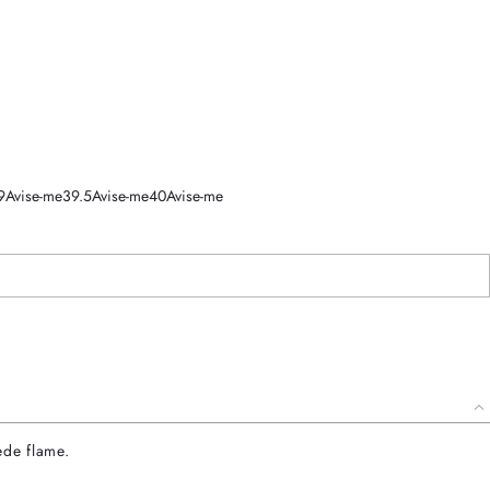
9
Avise-me
39.5
Avise-me
40
Avise-me
ede flame.