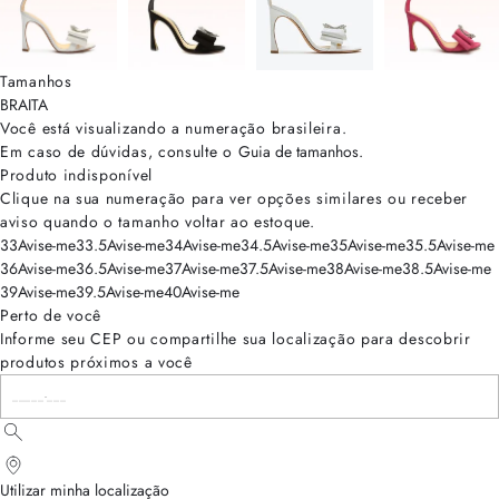
Tamanhos
BRA
ITA
Você está visualizando a numeração
brasileira
.
Em caso de dúvidas, consulte o
Guia de tamanhos
.
Produto indisponível
Clique na sua numeração para ver opções similares ou receber
aviso quando o tamanho voltar ao estoque.
33
Avise-me
33.5
Avise-me
34
Avise-me
34.5
Avise-me
35
Avise-me
35.5
Avise-me
36
Avise-me
36.5
Avise-me
37
Avise-me
37.5
Avise-me
38
Avise-me
38.5
Avise-me
39
Avise-me
39.5
Avise-me
40
Avise-me
Perto de você
Informe seu CEP ou compartilhe sua localização para descobrir
produtos próximos a você
Utilizar minha localização