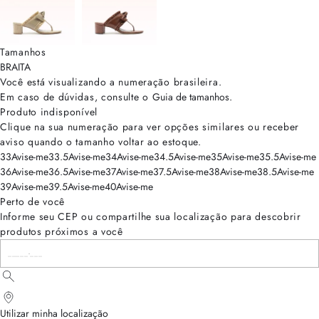
Tamanhos
BRA
ITA
Você está visualizando a numeração
brasileira
.
Em caso de dúvidas, consulte o
Guia de tamanhos
.
Produto indisponível
Clique na sua numeração para ver opções similares ou receber
aviso quando o tamanho voltar ao estoque.
33
Avise-me
33.5
Avise-me
34
Avise-me
34.5
Avise-me
35
Avise-me
35.5
Avise-me
36
Avise-me
36.5
Avise-me
37
Avise-me
37.5
Avise-me
38
Avise-me
38.5
Avise-me
39
Avise-me
39.5
Avise-me
40
Avise-me
Perto de você
Informe seu CEP ou compartilhe sua localização para descobrir
produtos próximos a você
Utilizar minha localização