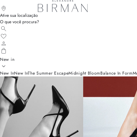
Ative sua localização
O que você procura?
New in
New In
New In
The Summer Escape
Midnight Bloom
Balance In Form
M