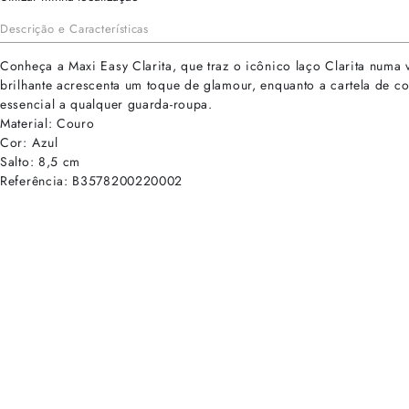
Descrição e Características
Conheça a Maxi Easy Clarita, que traz o icônico laço Clarita numa 
brilhante acrescenta um toque de glamour, enquanto a cartela de 
essencial a qualquer guarda-roupa.
Material: Couro
Cor: Azul
Salto: 8,5 cm
Referência: B3578200220002
cadastre-se para receber as novidades de Alexandre Birman
Inscreva-se hoje e desbloqueie acesso prioritário a novidades e ofe
E-mail cadastrado com sucesso
Voltar
Ajuda e Suporte
Políticas de Privacidade
Central de Atendimento
Termos de Uso
Sobre