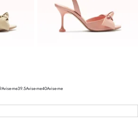
9
Avise-me
39.5
Avise-me
40
Avise-me