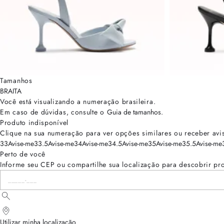
Tamanhos
BRA
ITA
Você está visualizando a numeração
brasileira
.
Em caso de dúvidas, consulte o
Guia de tamanhos
.
Produto indisponível
Clique na sua numeração para ver opções similares ou receber avi
33
Avise-me
33.5
Avise-me
34
Avise-me
34.5
Avise-me
35
Avise-me
35.5
Avise-me
Perto de você
Informe seu CEP ou compartilhe sua localização para descobrir pr
Utilizar minha localização