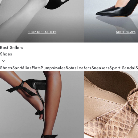
Best Sellers
Shoes
Shoes
Sandálias
Flats
Pumps
Mules
Botas
Loafers
Sneakers
Sport Sandal
S