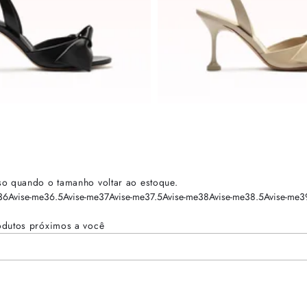
so quando o tamanho voltar ao estoque.
36
Avise-me
36.5
Avise-me
37
Avise-me
37.5
Avise-me
38
Avise-me
38.5
Avise-me
3
odutos próximos a você