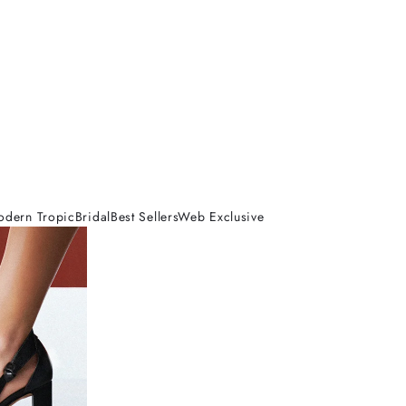
odern Tropic
Bridal
Best Sellers
Web Exclusive