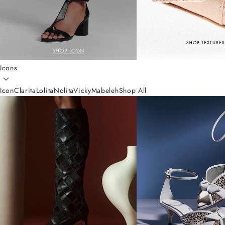
Icons
Icon
Clarita
Lolita
Nolita
Vicky
Mabeleh
Shop All