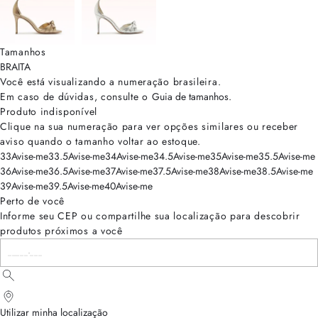
Tamanhos
BRA
ITA
Você está visualizando a numeração
brasileira
.
Em caso de dúvidas, consulte o
Guia de tamanhos
.
Produto indisponível
Clique na sua numeração para ver opções similares ou receber
aviso quando o tamanho voltar ao estoque.
33
Avise-me
33.5
Avise-me
34
Avise-me
34.5
Avise-me
35
Avise-me
35.5
Avise-me
36
Avise-me
36.5
Avise-me
37
Avise-me
37.5
Avise-me
38
Avise-me
38.5
Avise-me
39
Avise-me
39.5
Avise-me
40
Avise-me
Perto de você
Informe seu CEP ou compartilhe sua localização para descobrir
produtos próximos a você
Utilizar minha localização