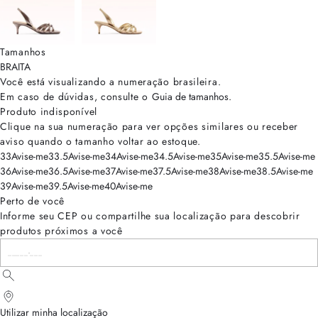
Tamanhos
BRA
ITA
Você está visualizando a numeração
brasileira
.
Em caso de dúvidas, consulte o
Guia de tamanhos
.
Produto indisponível
Clique na sua numeração para ver opções similares ou receber
aviso quando o tamanho voltar ao estoque.
33
Avise-me
33.5
Avise-me
34
Avise-me
34.5
Avise-me
35
Avise-me
35.5
Avise-me
36
Avise-me
36.5
Avise-me
37
Avise-me
37.5
Avise-me
38
Avise-me
38.5
Avise-me
39
Avise-me
39.5
Avise-me
40
Avise-me
Perto de você
Informe seu CEP ou compartilhe sua localização para descobrir
produtos próximos a você
Utilizar minha localização