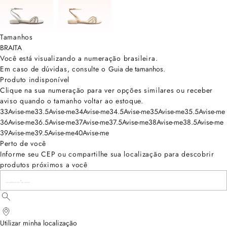
Tamanhos
BRA
ITA
Você está visualizando a numeração
brasileira
.
Em caso de dúvidas, consulte o
Guia de tamanhos
.
Produto indisponível
Clique na sua numeração para ver opções similares ou receber
aviso quando o tamanho voltar ao estoque.
33
Avise-me
33.5
Avise-me
34
Avise-me
34.5
Avise-me
35
Avise-me
35.5
Avise-me
36
Avise-me
36.5
Avise-me
37
Avise-me
37.5
Avise-me
38
Avise-me
38.5
Avise-me
39
Avise-me
39.5
Avise-me
40
Avise-me
Perto de você
Informe seu CEP ou compartilhe sua localização para descobrir
produtos próximos a você
Utilizar minha localização